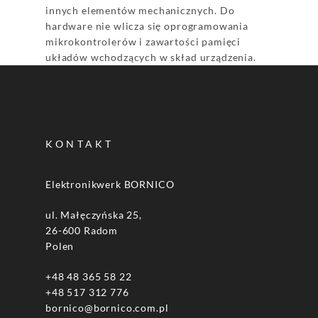
innych elementów mechanicznych. Do
hardware nie wlicza się oprogramowania
mikrokontrolerów i zawartości pamięci
układów wchodzących w skład urządzenia.
KONTAKT
Elektronikwerk BORNICO
ul. Małęczyńska 25,
26-600 Radom
Polen
+48 48 365 58 22
+48 517 312 776
bornico@bornico.com.pl